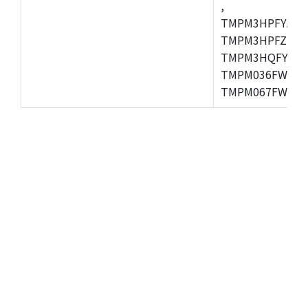
,
TMPM3HPFYAFG
TMPM3HPFZFG,
TMPM3HQFYFG,T
TMPM036FWUG,
TMPM067FWQG,