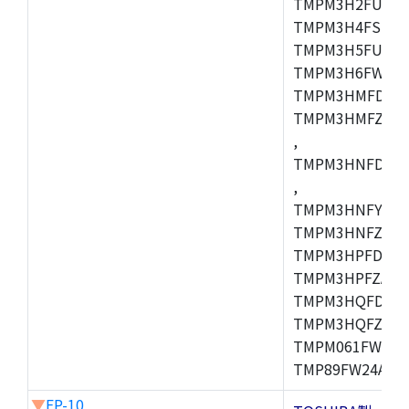
TMPM3H2FUDUG
TMPM3H4FSUG,
TMPM3H5FUFG,
TMPM3H6FWFG,
TMPM3HMFDAFG
TMPM3HMFZAFG
,
TMPM3HNFDDFG
,
TMPM3HNFYDFG
TMPM3HNFZDFG
TMPM3HPFDFG,
TMPM3HPFZADF
TMPM3HQFDFG,
TMPM3HQFZFG,T
TMPM061FWFG,
TMP89FW24ADF
▼
FP-10