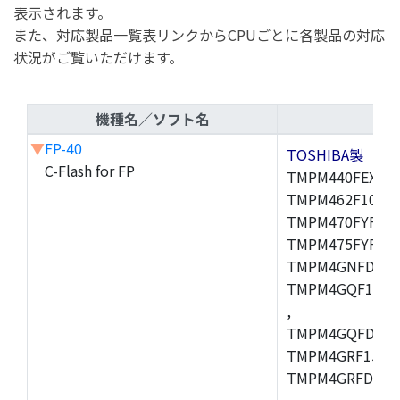
表示されます。
また、対応製品一覧表リンクからCPUごとに各製品の対応
状況がご覧いただけます。
機種名／ソフト名
▼
FP-40
TOSHIBA製
C-Flash for FP
TMPM440FEXBG,
TMPM462F10FG,
TMPM470FYFG,T
TMPM475FYFG,
TMPM4GNFDFG,
TMPM4GQF15XB
,
TMPM4GQFDXBG
TMPM4GRF15XB
TMPM4GRFDXBG
,