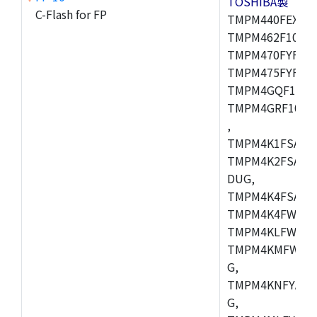
TOSHIBA製
C-Flash for FP
TMPM440FEXBG,
TMPM462F10FG,
TMPM470FYFG,T
TMPM475FYFG,
TMPM4GQF10XB
TMPM4GRF10XB
,
TMPM4K1FSAUG
TMPM4K2FSADU
DUG,
TMPM4K4FSAFG
TMPM4K4FWAFG
TMPM4KLFWAFG
TMPM4KMFWAFG
G,
TMPM4KNFYADF
G,