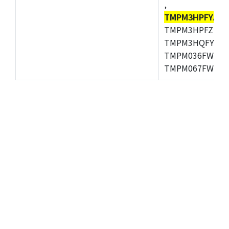
,
TMPM3HPFYAFG
TMPM3HPFZFG,
TMPM3HQFYFG,T
TMPM036FWUG,
TMPM067FWQG,