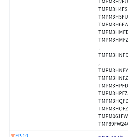
TMPM3H2FUDUG
TMPM3H4FSUG,
TMPM3H5FUFG,
TMPM3H6FWFG,
TMPM3HMFDAFG
TMPM3HMFZAFG
,
TMPM3HNFDDFG
,
TMPM3HNFYDFG
TMPM3HNFZDFG
TMPM3HPFDFG,
TMPM3HPFZADF
TMPM3HQFDFG,
TMPM3HQFZFG,T
TMPM061FWFG,
TMP89FW24ADF
▼
FP-10