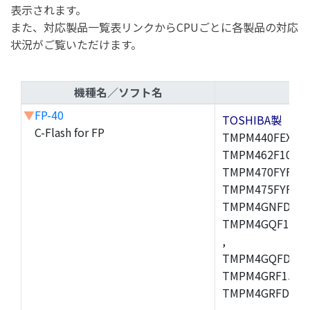
表示されます。
また、対応製品一覧表リンクからCPUごとに各製品の対応
状況がご覧いただけます。
機種名／ソフト名
▼
FP-40
TOSHIBA製
C-Flash for FP
TMPM440FEXBG,
TMPM462F10FG,
TMPM470FYFG,T
TMPM475FYFG,
TMPM4GNFDFG,
TMPM4GQF15XB
,
TMPM4GQFDXBG
TMPM4GRF15XB
TMPM4GRFDXBG
,