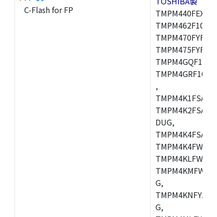
TOSHIBA製
C-Flash for FP
TMPM440FEXBG,
TMPM462F10FG,
TMPM470FYFG,T
TMPM475FYFG,
TMPM4GQF10XB
TMPM4GRF10XB
,
TMPM4K1FSAUG
TMPM4K2FSADU
DUG,
TMPM4K4FSAFG
TMPM4K4FWAFG
TMPM4KLFWAFG
TMPM4KMFWAFG
G,
TMPM4KNFYADF
G,