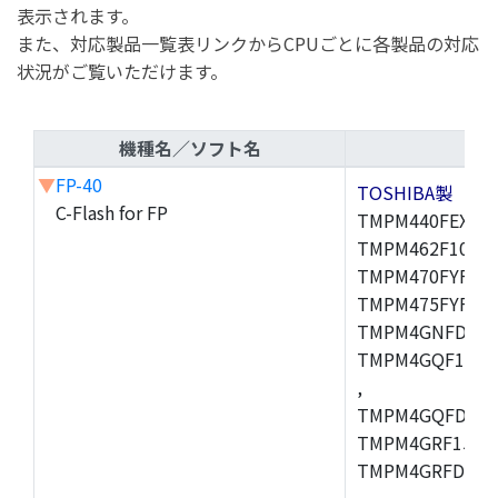
表示されます。
また、対応製品一覧表リンクからCPUごとに各製品の対応
状況がご覧いただけます。
機種名／ソフト名
▼
FP-40
TOSHIBA製
C-Flash for FP
TMPM440FEXBG,
TMPM462F10FG,
TMPM470FYFG,T
TMPM475FYFG,
TMPM4GNFDFG,
TMPM4GQF15XB
,
TMPM4GQFDXBG
TMPM4GRF15XB
TMPM4GRFDXBG
,