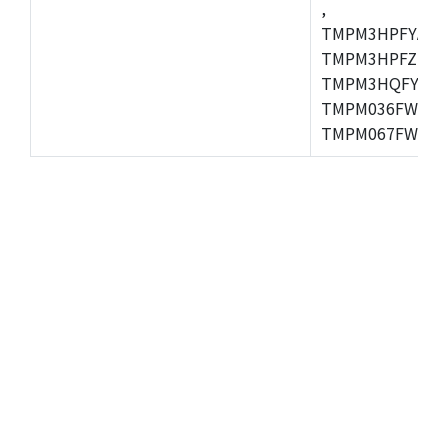
,
TMPM3HPFYAFG
TMPM3HPFZFG,
TMPM3HQFYFG,T
TMPM036FWUG,
TMPM067FWQG,