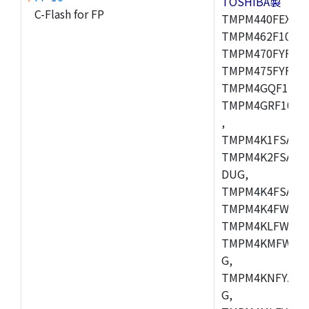
TOSHIBA製
C-Flash for FP
TMPM440FEXBG,
TMPM462F10FG,
TMPM470FYFG,T
TMPM475FYFG,
TMPM4GQF10XB
TMPM4GRF10XB
,
TMPM4K1FSAUG
TMPM4K2FSADU
DUG,
TMPM4K4FSAFG
TMPM4K4FWAFG
TMPM4KLFWAFG
TMPM4KMFWAFG
G,
TMPM4KNFYADF
G,