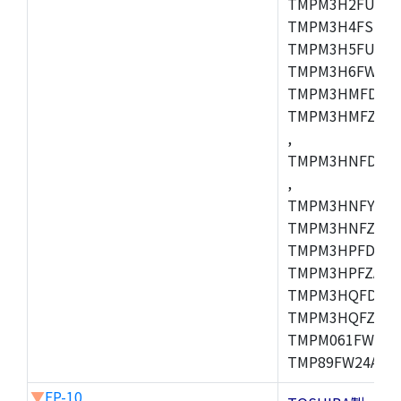
TMPM3H2FUDUG
TMPM3H4FSUG,
TMPM3H5FUFG,
TMPM3H6FWFG,
TMPM3HMFDAFG
TMPM3HMFZAFG
,
TMPM3HNFDDFG
,
TMPM3HNFYDFG
TMPM3HNFZDFG
TMPM3HPFDFG,
TMPM3HPFZADF
TMPM3HQFDFG,
TMPM3HQFZFG,T
TMPM061FWFG,
TMP89FW24ADF
▼
FP-10