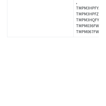
,
TMPM3HPFYAFG
TMPM3HPFZFG,
TMPM3HQFYFG,T
TMPM036FWUG,
TMPM067FWQG,