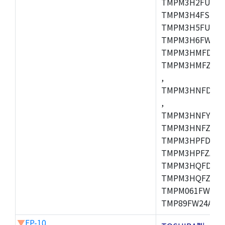
TMPM3H2FUDUG
TMPM3H4FSUG,
TMPM3H5FUFG,
TMPM3H6FWFG,
TMPM3HMFDAFG
TMPM3HMFZAFG
,
TMPM3HNFDDFG
,
TMPM3HNFYDFG
TMPM3HNFZDFG
TMPM3HPFDFG,
TMPM3HPFZADF
TMPM3HQFDFG,
TMPM3HQFZFG,T
TMPM061FWFG,
TMP89FW24ADF
▼
FP-10