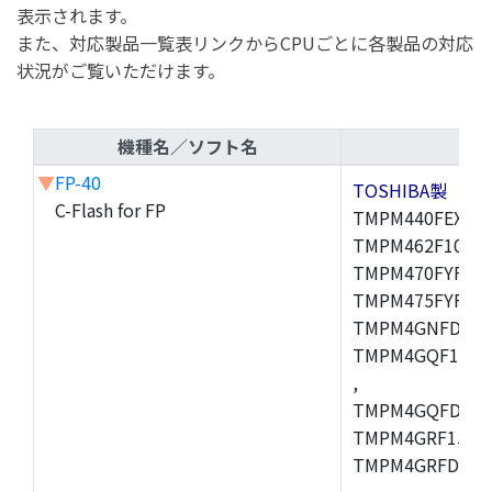
表示されます。
また、対応製品一覧表リンクからCPUごとに各製品の対応
状況がご覧いただけます。
機種名／ソフト名
▼
FP-40
TOSHIBA製
C-Flash for FP
TMPM440FEXBG,
TMPM462F10FG,
TMPM470FYFG,T
TMPM475FYFG,
TMPM4GNFDFG,
TMPM4GQF15XB
,
TMPM4GQFDXBG
TMPM4GRF15XB
TMPM4GRFDXBG
,