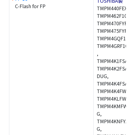
TOSHIBA製
C-Flash for FP
TMPM440FEXBG,
TMPM462F10FG,
TMPM470FYFG,T
TMPM475FYFG,
TMPM4GQF10XB
TMPM4GRF10XB
,
TMPM4K1FSAUG
TMPM4K2FSADU
DUG,
TMPM4K4FSAFG
TMPM4K4FWAFG
TMPM4KLFWAFG
TMPM4KMFWAFG
G,
TMPM4KNFYADF
G,