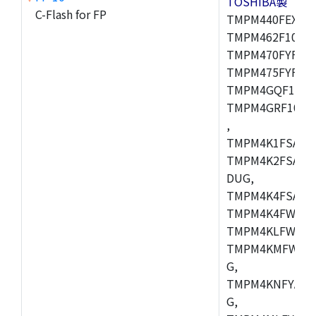
TOSHIBA製
C-Flash for FP
TMPM440FEXBG,
TMPM462F10FG,
TMPM470FYFG,T
TMPM475FYFG,
TMPM4GQF10XB
TMPM4GRF10XB
,
TMPM4K1FSAUG
TMPM4K2FSADU
DUG,
TMPM4K4FSAFG
TMPM4K4FWAFG
TMPM4KLFWAFG
TMPM4KMFWAFG
G,
TMPM4KNFYADF
G,