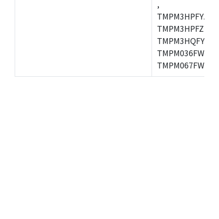
,
TMPM3HPFYAFG
TMPM3HPFZFG,
TMPM3HQFYFG,T
TMPM036FWUG,
TMPM067FWQG,