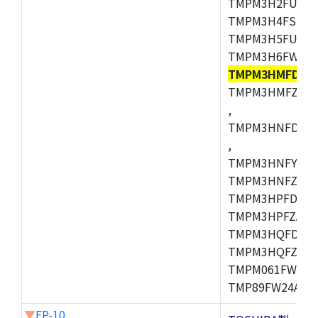
TMPM3H2FUDUG
TMPM3H4FSUG,
TMPM3H5FUFG,
TMPM3H6FWFG,
TMPM3HMFDAF
TMPM3HMFZAFG
,
TMPM3HNFDDFG
,
TMPM3HNFYDFG
TMPM3HNFZDFG
TMPM3HPFDFG,
TMPM3HPFZADF
TMPM3HQFDFG,
TMPM3HQFZFG,T
TMPM061FWFG,
TMP89FW24ADF
▼
FP-10