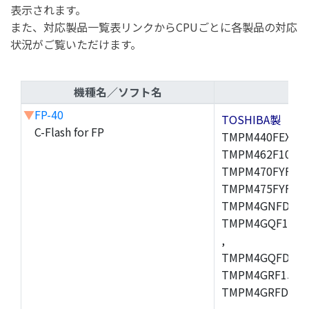
表示されます。
また、対応製品一覧表リンクからCPUごとに各製品の対応
状況がご覧いただけます。
機種名／ソフト名
▼
FP-40
TOSHIBA製
C-Flash for FP
TMPM440FEXBG,
TMPM462F10FG,
TMPM470FYFG,T
TMPM475FYFG,
TMPM4GNFDFG,
TMPM4GQF15XB
,
TMPM4GQFDXBG
TMPM4GRF15XB
TMPM4GRFDXBG
,