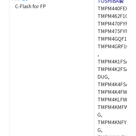
TOSHIBA製
C-Flash for FP
TMPM440FEXBG,
TMPM462F10FG,
TMPM470FYFG,T
TMPM475FYFG,
TMPM4GQF10XB
TMPM4GRF10XB
,
TMPM4K1FSAUG
TMPM4K2FSADU
DUG,
TMPM4K4FSAFG
TMPM4K4FWAFG
TMPM4KLFWAFG
TMPM4KMFWAFG
G,
TMPM4KNFYADF
G,