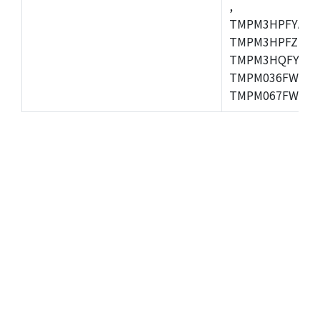
,
TMPM3HPFYAFG
TMPM3HPFZFG,
TMPM3HQFYFG,T
TMPM036FWUG,
TMPM067FWQG,