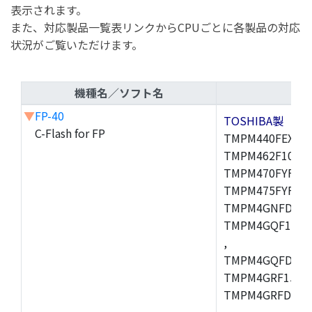
表示されます。
また、対応製品一覧表リンクからCPUごとに各製品の対応
状況がご覧いただけます。
機種名／ソフト名
▼
FP-40
TOSHIBA製
C-Flash for FP
TMPM440FEXBG,
TMPM462F10FG,
TMPM470FYFG,T
TMPM475FYFG,
TMPM4GNFDFG,
TMPM4GQF15XB
,
TMPM4GQFDXBG
TMPM4GRF15XB
TMPM4GRFDXBG
,