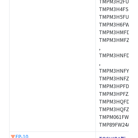
TMPM3H2FUDUG
TMPM3H4FSUG,
TMPM3H5FUFG,
TMPM3H6FWFG,
TMPM3HMFDAFG
TMPM3HMFZAFG
,
TMPM3HNFDDFG
,
TMPM3HNFYDFG
TMPM3HNFZDFG
TMPM3HPFDFG,
TMPM3HPFZADF
TMPM3HQFDFG,
TMPM3HQFZFG,T
TMPM061FWFG,
TMP89FW24ADF
▼
FP-10