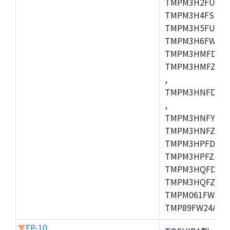
TMPM3H2FUDUG
TMPM3H4FSUG,
TMPM3H5FUFG,
TMPM3H6FWFG,
TMPM3HMFDAFG
TMPM3HMFZAFG
,
TMPM3HNFDDFG
,
TMPM3HNFYDFG
TMPM3HNFZDFG
TMPM3HPFDFG,
TMPM3HPFZADF
TMPM3HQFDFG,
TMPM3HQFZFG,T
TMPM061FWFG,
TMP89FW24ADF
▼
FP-10