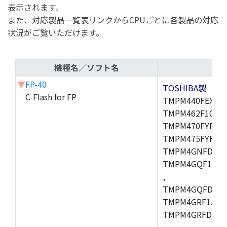
表示されます。
また、対応製品一覧表リンクからCPUごとに各製品の対応
状況がご覧いただけます。
機種名／ソフト名
▼
FP-40
TOSHIBA製
C-Flash for FP
TMPM440FEXBG,
TMPM462F10FG,
TMPM470FYFG,T
TMPM475FYFG,
TMPM4GNFDFG,
TMPM4GQF15XB
,
TMPM4GQFDXBG
TMPM4GRF15XB
TMPM4GRFDXBG
,