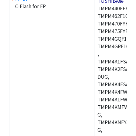
TOSHIBA製
C-Flash for FP
TMPM440FEXBG,
TMPM462F10FG,
TMPM470FYFG,T
TMPM475FYFG,
TMPM4GQF10XB
TMPM4GRF10XB
,
TMPM4K1FSAUG
TMPM4K2FSADU
DUG,
TMPM4K4FSAFG
TMPM4K4FWAFG
TMPM4KLFWAFG
TMPM4KMFWAFG
G,
TMPM4KNFYADF
G,