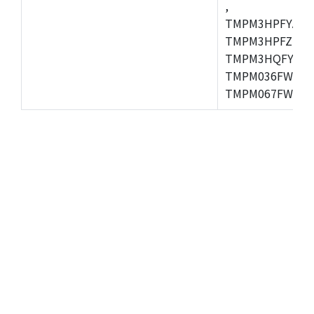
,
TMPM3HPFYAFG
TMPM3HPFZFG,
TMPM3HQFYFG,T
TMPM036FWUG,
TMPM067FWQG,