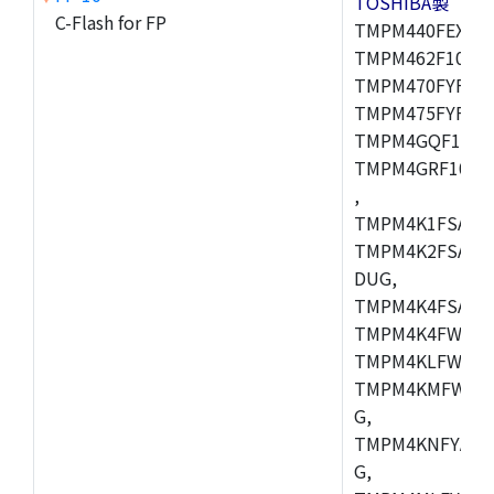
TOSHIBA製
C-Flash for FP
TMPM440FEXBG,
TMPM462F10FG,
TMPM470FYFG,T
TMPM475FYFG,
TMPM4GQF10XB
TMPM4GRF10XB
,
TMPM4K1FSAUG
TMPM4K2FSADU
DUG,
TMPM4K4FSAFG
TMPM4K4FWAFG
TMPM4KLFWAFG
TMPM4KMFWAFG
G,
TMPM4KNFYADF
G,