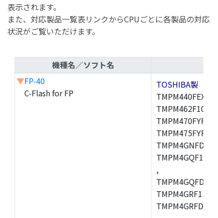
表示されます。
また、対応製品一覧表リンクからCPUごとに各製品の対応
状況がご覧いただけます。
機種名／ソフト名
▼
FP-40
TOSHIBA製
C-Flash for FP
TMPM440FEXBG,
TMPM462F10FG,
TMPM470FYFG,T
TMPM475FYFG,
TMPM4GNFDFG,
TMPM4GQF15XB
,
TMPM4GQFDXBG
TMPM4GRF15XB
TMPM4GRFDXBG
,