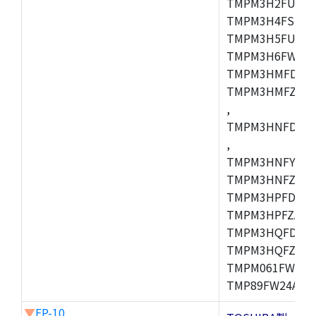
TMPM3H2FUDUG
TMPM3H4FSUG,
TMPM3H5FUFG,
TMPM3H6FWFG,
TMPM3HMFDAFG
TMPM3HMFZAFG
,
TMPM3HNFDDFG
,
TMPM3HNFYDFG
TMPM3HNFZDFG
TMPM3HPFDFG,
TMPM3HPFZADF
TMPM3HQFDFG,
TMPM3HQFZFG,T
TMPM061FWFG,
TMP89FW24ADF
▼
FP-10