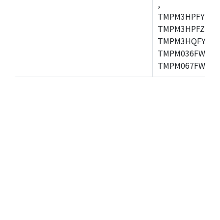
,
TMPM3HPFYAFG
TMPM3HPFZFG,
TMPM3HQFYFG,T
TMPM036FWUG,
TMPM067FWQG,