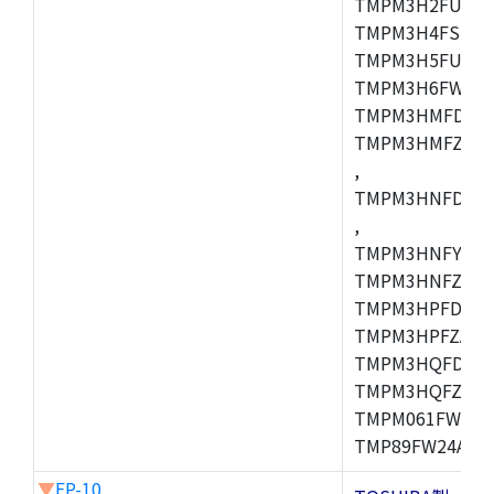
TMPM3H2FUDUG
TMPM3H4FSUG,
TMPM3H5FUFG,
TMPM3H6FWFG,
TMPM3HMFDAFG
TMPM3HMFZAFG
,
TMPM3HNFDDFG
,
TMPM3HNFYDFG
TMPM3HNFZDFG
TMPM3HPFDFG,
TMPM3HPFZADF
TMPM3HQFDFG,
TMPM3HQFZFG,T
TMPM061FWFG,
TMP89FW24ADF
▼
FP-10