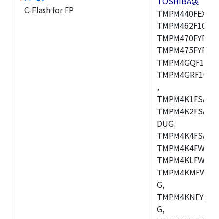
TOSHIBA製
C-Flash for FP
TMPM440FEXBG,
TMPM462F10FG,
TMPM470FYFG,T
TMPM475FYFG,
TMPM4GQF10XB
TMPM4GRF10XB
,
TMPM4K1FSAUG
TMPM4K2FSADU
DUG,
TMPM4K4FSAFG
TMPM4K4FWAFG
TMPM4KLFWAFG
TMPM4KMFWAFG
G,
TMPM4KNFYADF
G,