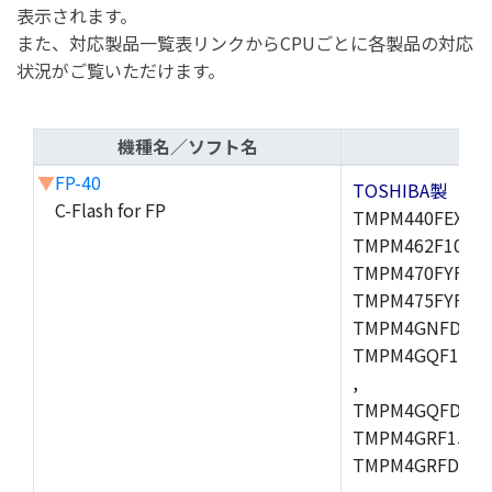
表示されます。
また、対応製品一覧表リンクからCPUごとに各製品の対応
状況がご覧いただけます。
機種名／ソフト名
▼
FP-40
TOSHIBA製
C-Flash for FP
TMPM440FEXBG,
TMPM462F10FG,
TMPM470FYFG,T
TMPM475FYFG,
TMPM4GNFDFG,
TMPM4GQF15XB
,
TMPM4GQFDXBG
TMPM4GRF15XB
TMPM4GRFDXBG
,