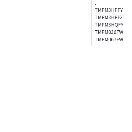
,
TMPM3HPFYAFG
TMPM3HPFZFG,
TMPM3HQFYFG,T
TMPM036FWUG,
TMPM067FWQG,