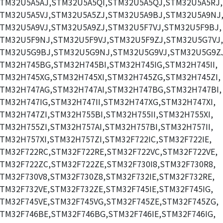
TM32U5A5AJ,STM32U5A5QI,STM32U5A5QJ,STM32U5A5RJ,
TM32U5A5VJ,STM32U5A5ZJ,STM32U5A9BJ,STM32U5A9NJ
TM32U5A9VJ,STM32U5A9ZJ,STM32U5F7VJ,STM32U5F9BJ,
TM32U5F9NJ,STM32U5F9VJ,STM32U5F9ZJ,STM32U5G7VJ,
TM32U5G9BJ,STM32U5G9NJ,STM32U5G9VJ,STM32U5G9ZJ
TM32H745BG,STM32H745BI,STM32H745IG,STM32H745II,
TM32H745XG,STM32H745XI,STM32H745ZG,STM32H745ZI,
TM32H747AG,STM32H747AI,STM32H747BG,STM32H747BI,
TM32H747IG,STM32H747II,STM32H747XG,STM32H747XI,
TM32H747ZI,STM32H755BI,STM32H755II,STM32H755XI,
TM32H755ZI,STM32H757AI,STM32H757BI,STM32H757II,
TM32H757XI,STM32H757ZI,STM32F722IC,STM32F722IE,
TM32F722RC,STM32F722RE,STM32F722VC,STM32F722VE,
TM32F722ZC,STM32F722ZE,STM32F730I8,STM32F730R8,
TM32F730V8,STM32F730Z8,STM32F732IE,STM32F732RE,
TM32F732VE,STM32F732ZE,STM32F745IE,STM32F745IG,
TM32F745VE,STM32F745VG,STM32F745ZE,STM32F745ZG,
TM32F746BE,STM32F746BG,STM32F746IE,STM32F746IG,