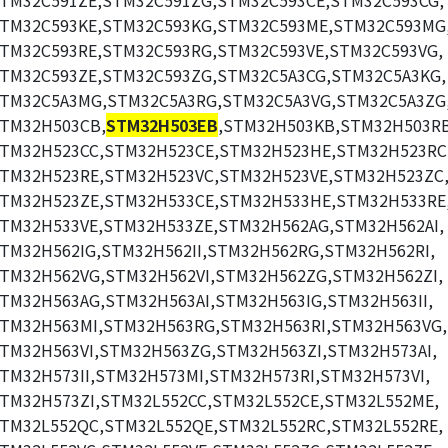
TM32C591ZE,STM32C591ZG,STM32C593CE,STM32C593CG,
TM32C593KE,STM32C593KG,STM32C593ME,STM32C593MG
TM32C593RE,STM32C593RG,STM32C593VE,STM32C593VG,
TM32C593ZE,STM32C593ZG,STM32C5A3CG,STM32C5A3KG,
TM32C5A3MG,STM32C5A3RG,STM32C5A3VG,STM32C5A3ZG
TM32H503CB,
STM32H503EB
,STM32H503KB,STM32H503RB
TM32H523CC,STM32H523CE,STM32H523HE,STM32H523RC
TM32H523RE,STM32H523VC,STM32H523VE,STM32H523ZC
TM32H523ZE,STM32H533CE,STM32H533HE,STM32H533RE
TM32H533VE,STM32H533ZE,STM32H562AG,STM32H562AI,
TM32H562IG,STM32H562II,STM32H562RG,STM32H562RI,
TM32H562VG,STM32H562VI,STM32H562ZG,STM32H562ZI,
TM32H563AG,STM32H563AI,STM32H563IG,STM32H563II,
TM32H563MI,STM32H563RG,STM32H563RI,STM32H563VG,
TM32H563VI,STM32H563ZG,STM32H563ZI,STM32H573AI,
TM32H573II,STM32H573MI,STM32H573RI,STM32H573VI,
TM32H573ZI,STM32L552CC,STM32L552CE,STM32L552ME,
TM32L552QC,STM32L552QE,STM32L552RC,STM32L552RE,