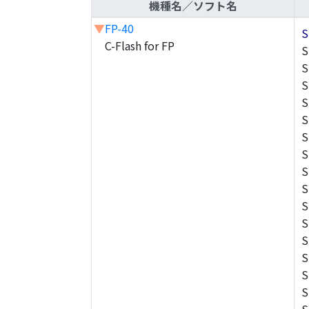
機種名／ソフト名
▼
FP-40
S
C-Flash for FP
S
S
S
S
S
S
S
S
S
S
S
S
S
S
S