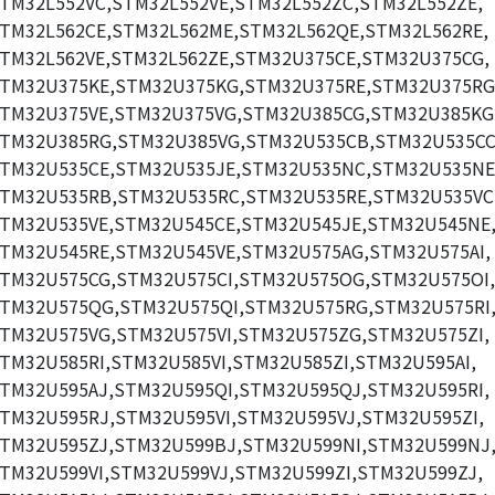
TM32L552VC,STM32L552VE,STM32L552ZC,STM32L552ZE,
TM32L562CE,STM32L562ME,STM32L562QE,STM32L562RE,
TM32L562VE,STM32L562ZE,STM32U375CE,STM32U375CG,
TM32U375KE,STM32U375KG,STM32U375RE,STM32U375RG
TM32U375VE,STM32U375VG,STM32U385CG,STM32U385KG
TM32U385RG,STM32U385VG,STM32U535CB,STM32U535CC
TM32U535CE,STM32U535JE,STM32U535NC,STM32U535NE
TM32U535RB,STM32U535RC,STM32U535RE,STM32U535VC
TM32U535VE,STM32U545CE,STM32U545JE,STM32U545NE
TM32U545RE,STM32U545VE,STM32U575AG,STM32U575AI,
TM32U575CG,STM32U575CI,STM32U575OG,STM32U575OI,
TM32U575QG,STM32U575QI,STM32U575RG,STM32U575RI
TM32U575VG,STM32U575VI,STM32U575ZG,STM32U575ZI,
TM32U585RI,STM32U585VI,STM32U585ZI,STM32U595AI,
TM32U595AJ,STM32U595QI,STM32U595QJ,STM32U595RI,
TM32U595RJ,STM32U595VI,STM32U595VJ,STM32U595ZI,
TM32U595ZJ,STM32U599BJ,STM32U599NI,STM32U599NJ
TM32U599VI,STM32U599VJ,STM32U599ZI,STM32U599ZJ,