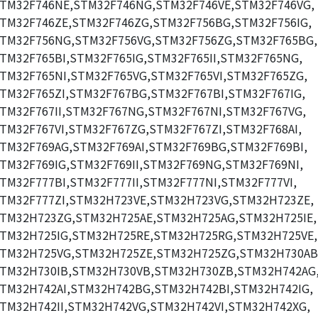
TM32F746NE,STM32F746NG,STM32F746VE,STM32F746VG,
TM32F746ZE,STM32F746ZG,STM32F756BG,STM32F756IG,
TM32F756NG,STM32F756VG,STM32F756ZG,STM32F765BG,
TM32F765BI,STM32F765IG,STM32F765II,STM32F765NG,
TM32F765NI,STM32F765VG,STM32F765VI,STM32F765ZG,
TM32F765ZI,STM32F767BG,STM32F767BI,STM32F767IG,
TM32F767II,STM32F767NG,STM32F767NI,STM32F767VG,
TM32F767VI,STM32F767ZG,STM32F767ZI,STM32F768AI,
TM32F769AG,STM32F769AI,STM32F769BG,STM32F769BI,
TM32F769IG,STM32F769II,STM32F769NG,STM32F769NI,
TM32F777BI,STM32F777II,STM32F777NI,STM32F777VI,
TM32F777ZI,STM32H723VE,STM32H723VG,STM32H723ZE,
TM32H723ZG,STM32H725AE,STM32H725AG,STM32H725IE,
TM32H725IG,STM32H725RE,STM32H725RG,STM32H725VE,
TM32H725VG,STM32H725ZE,STM32H725ZG,STM32H730AB
TM32H730IB,STM32H730VB,STM32H730ZB,STM32H742AG
TM32H742AI,STM32H742BG,STM32H742BI,STM32H742IG,
TM32H742II,STM32H742VG,STM32H742VI,STM32H742XG,