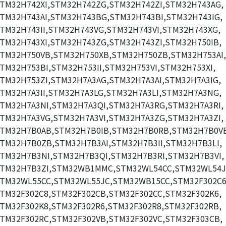
TM32H742XI,STM32H742ZG,STM32H742ZI,STM32H743AG,
TM32H743AI,STM32H743BG,STM32H743BI,STM32H743IG,
TM32H743II,STM32H743VG,STM32H743VI,STM32H743XG,
TM32H743XI,STM32H743ZG,STM32H743ZI,STM32H750IB,
TM32H750VB,STM32H750XB,STM32H750ZB,STM32H753AI,
TM32H753BI,STM32H753II,STM32H753VI,STM32H753XI,
TM32H753ZI,STM32H7A3AG,STM32H7A3AI,STM32H7A3IG,
TM32H7A3II,STM32H7A3LG,STM32H7A3LI,STM32H7A3NG,
TM32H7A3NI,STM32H7A3QI,STM32H7A3RG,STM32H7A3RI,
TM32H7A3VG,STM32H7A3VI,STM32H7A3ZG,STM32H7A3ZI,
TM32H7B0AB,STM32H7B0IB,STM32H7B0RB,STM32H7B0V
TM32H7B0ZB,STM32H7B3AI,STM32H7B3II,STM32H7B3LI,
TM32H7B3NI,STM32H7B3QI,STM32H7B3RI,STM32H7B3VI,
TM32H7B3ZI,STM32WB1MMC,STM32WL54CC,STM32WL54J
TM32WL55CC,STM32WL55JC,STM32WB15CC,STM32F302C6
TM32F302C8,STM32F302CB,STM32F302CC,STM32F302K6,
TM32F302K8,STM32F302R6,STM32F302R8,STM32F302RB,
TM32F302RC,STM32F302VB,STM32F302VC,STM32F303CB,