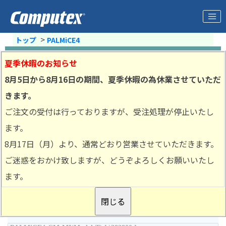
>
トップ
PALMiCE4
夏季休暇のお知らせ
小計：
\459,800
（税込み）
8月5日から8月16日の期間、夏季休暇の為休業させていただ
きます。
ご注文の受付は行っておりますが、受注処理が停止いたし
PALMiCE3のデバッグ機能を
ます。
継承し、新たに「リアルタ
8月17日（月）より、通常どおり営業させていただきます。
イム・モニタ機能」を搭
載。止められないシステム
ご迷惑をおかけ致しますが、どうぞよろしくお願いいたし
のリアルタイム・デバッグに威力を発揮します。
ます。
PALMiCE4