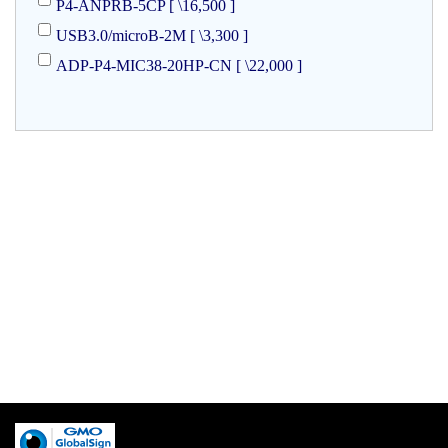
P4-ANPRB-5CP [ \16,500 ]
USB3.0/microB-2M [ \3,300 ]
ADP-P4-MIC38-20HP-CN [ \22,000 ]