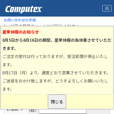
お問い合わせの手順
1．以下の登録フォームにご記入ください。
夏季休暇のお知らせ
2．[次へ進む]ボタンをクリックし、次画面で入力された
内容を確認できます。問題があれば内容をご訂正くださ
8月5日から8月16日の期間、夏季休暇の為休業させていただ
い。
きます。
3．入力内容をご確認後、完了ボタンをクリックし、当社
ご注文の受付は行っておりますが、受注処理が停止いたし
からの連絡をお待ちください。
ます。
8月17日（月）より、通常どおり営業させていただきます。
会社名
※
ご迷惑をおかけ致しますが、どうぞよろしくお願いいたし
個人様の場合は、会社名欄に”個人”とご記入ください。
（全角文字）
ます。
部署名
（全角文字）
お名前
※
（姓）