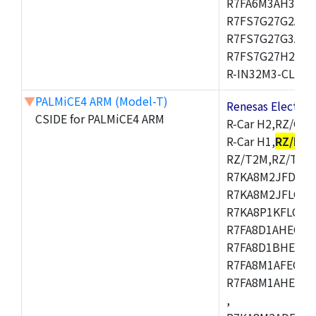
R7FA6M3AH3CFP
R7FS7G27G2A01
R7FS7G27G3A01
R7FS7G27H2A01
R-IN32M3-CL,R-I
▼
PALMiCE4 ARM (Model-T)
Renesas Electr
CSIDE for PALMiCE4 ARM
R-Car H2,RZ/G1M
R-Car H1,
RZ/N1D
RZ/T2M,RZ/T1,
R7KA8M2JFDCAM
R7KA8M2JFLCAB
R7KA8P1KFLCAC
R7FA8D1AHECFC
R7FA8D1BHECFC
R7FA8M1AFECFP
R7FA8M1AHECFP
,