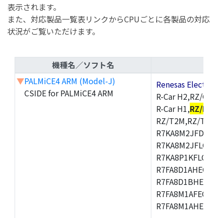
表示されます。
また、対応製品一覧表リンクからCPUごとに各製品の対応
状況がご覧いただけます。
機種名／ソフト名
▼
PALMiCE4 ARM (Model-J)
Renesas Electr
CSIDE for PALMiCE4 ARM
R-Car H2,RZ/G1M
R-Car H1,
RZ/N1D
RZ/T2M,RZ/T1,
R7KA8M2JFDCAM
R7KA8M2JFLCAB
R7KA8P1KFLCAC
R7FA8D1AHECFC
R7FA8D1BHECFC
R7FA8M1AFECFP
R7FA8M1AHECFP
,