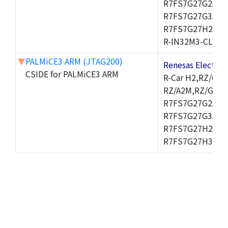
R7FS7G27G2A01
R7FS7G27G3A01
R7FS7G27H2A01
R-IN32M3-CL,R-I
▼
PALMiCE3 ARM (JTAG200)
Renesas Electr
CSIDE for PALMiCE3 ARM
R-Car H2,RZ/G1M
RZ/A2M,RZ/G1E,
R7FS7G27G2A01
R7FS7G27G3A01
R7FS7G27H2A01
R7FS7G27H3A01C