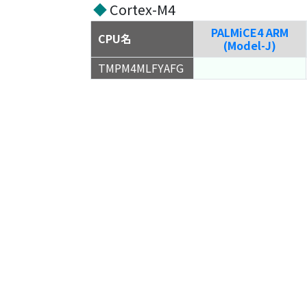
◆
Cortex-M4
PALMiCE4 ARM
CPU名
(Model-J)
TMPM4MLFYAFG