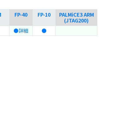
M
FP-40
FP-10
PALMiCE3 ARM
(JTAG200)
●詳細
●