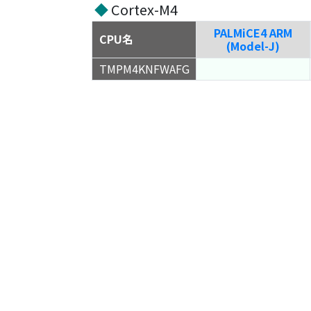
◆
Cortex-M4
PALMiCE4 ARM
CPU名
(Model-J)
TMPM4KNFWAFG