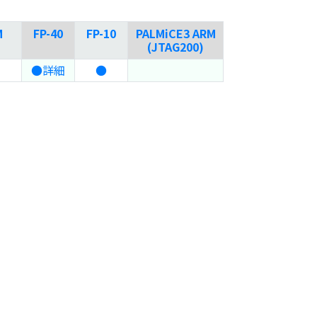
M
FP-40
FP-10
PALMiCE3 ARM
(JTAG200)
●詳細
●