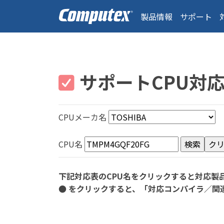
製品情報
サポート
サポートCPU対
CPUメーカ名
CPU名
下記対応表のCPU名をクリックすると対応製
● をクリックすると、「対応コンパイラ／関