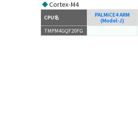
◆
Cortex-M4
PALMiCE4 ARM
CPU名
(Model-J)
TMPM4GQF20FG