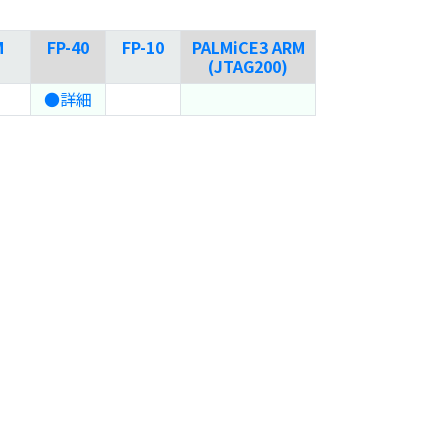
M
FP-40
FP-10
PALMiCE3 ARM
(JTAG200)
●詳細