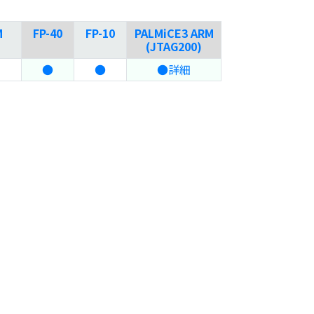
M
FP-40
FP-10
PALMiCE3 ARM
(JTAG200)
●
●
●詳細