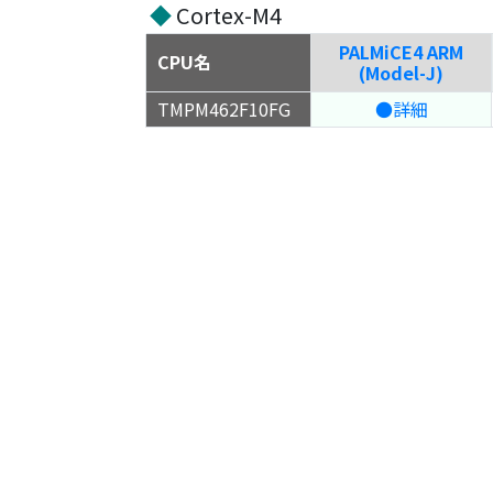
◆
Cortex-M4
PALMiCE4 ARM
CPU名
(Model-J)
TMPM462F10FG
●詳細