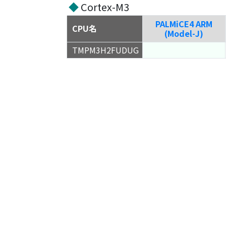
◆
Cortex-M3
PALMiCE4 ARM
CPU名
(Model-J)
TMPM3H2FUDUG