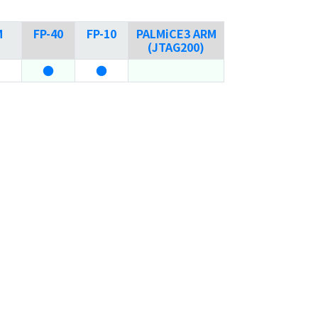
M
FP-40
FP-10
PALMiCE3 ARM
(JTAG200)
●
●