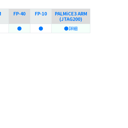
M
FP-40
FP-10
PALMiCE3 ARM
(JTAG200)
●
●
●詳細