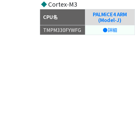
◆
Cortex-M3
PALMiCE4 ARM
CPU名
(Model-J)
TMPM330FYWFG
●詳細