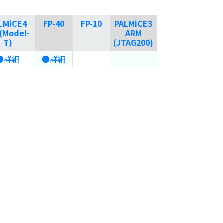
LMiCE4
FP-40
FP-10
PALMiCE3
(Model-
ARM
T)
(JTAG200)
●詳細
●詳細