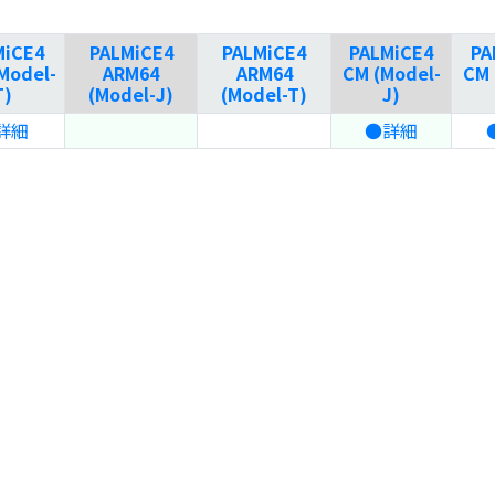
MiCE4
PALMiCE4
PALMiCE4
PALMiCE4
PA
Model-
ARM64
ARM64
CM (Model-
CM 
T)
(Model-J)
(Model-T)
J)
詳細
●詳細