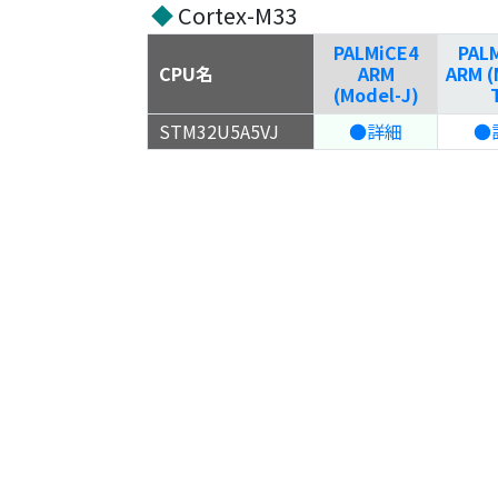
◆
Cortex-M33
PALMiCE4
PAL
CPU名
ARM
ARM (
(Model-J)
STM32U5A5VJ
●詳細
●