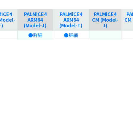
MiCE4
PALMiCE4
PALMiCE4
PALMiCE4
PA
Model-
ARM64
ARM64
CM (Model-
CM 
T)
(Model-J)
(Model-T)
J)
●詳細
●詳細