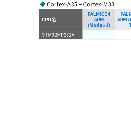
◆
Cortex-A35 + Cortex-M33
PALMiCE4
PAL
CPU名
ARM
ARM (
(Model-J)
STM32MP231A