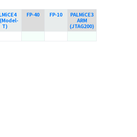
LMiCE4
FP-40
FP-10
PALMiCE3
(Model-
ARM
T)
(JTAG200)