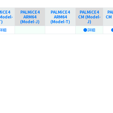
MiCE4
PALMiCE4
PALMiCE4
PALMiCE4
PA
Model-
ARM64
ARM64
CM (Model-
CM 
T)
(Model-J)
(Model-T)
J)
詳細
●詳細