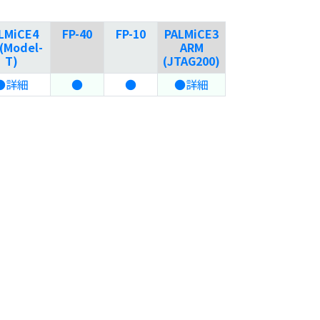
LMiCE4
FP-40
FP-10
PALMiCE3
(Model-
ARM
T)
(JTAG200)
●詳細
●
●
●詳細