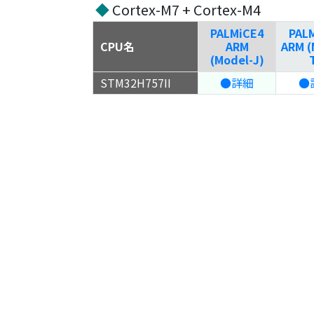
◆
Cortex-M7 + Cortex-M4
PALMiCE4
PAL
CPU名
ARM
ARM (
(Model-J)
STM32H757II
●詳細
●