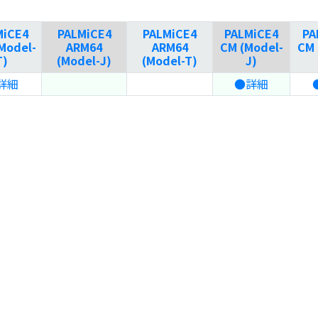
MiCE4
PALMiCE4
PALMiCE4
PALMiCE4
PA
Model-
ARM64
ARM64
CM (Model-
CM 
T)
(Model-J)
(Model-T)
J)
詳細
●詳細