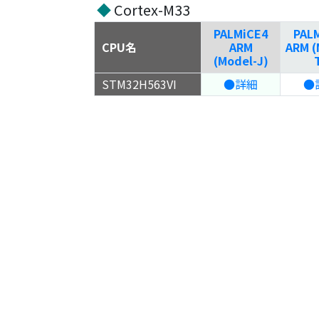
◆
Cortex-M33
PALMiCE4
PAL
CPU名
ARM
ARM (
(Model-J)
STM32H563VI
●詳細
●