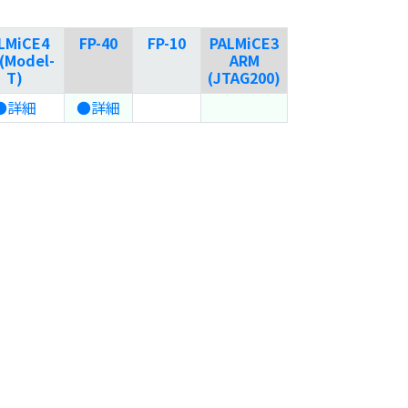
LMiCE4
FP-40
FP-10
PALMiCE3
(Model-
ARM
T)
(JTAG200)
●詳細
●詳細