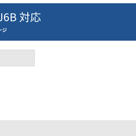
VJ6B 対応
ページ